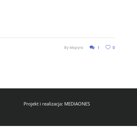
By
Mspyra
1
0
Projekt i realizacja:
MEDIAONES