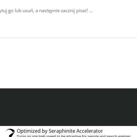
uj go lub usuń, a następnie zacznij pisać!
Optimized by Seraphinite Accelerator
Turns on site high speed to be attractive for people and search engines.