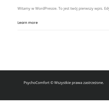
Witamy w WordPressie. To jest twój pierwszy wpis. Edyt
Learn more
PsychoComfort © Wszystkie prawa zastrzeżone.